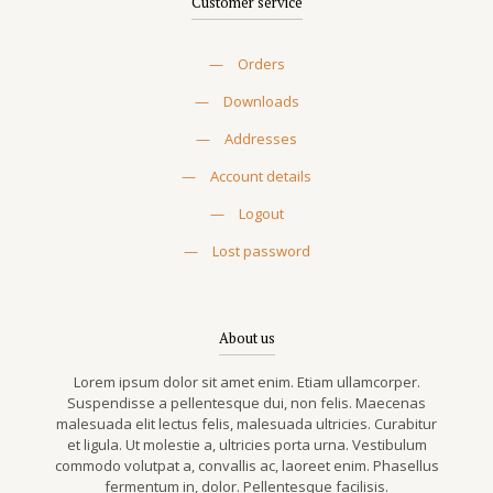
Customer service
—
Orders
—
Downloads
—
Addresses
—
Account details
—
Logout
—
Lost password
About us
Lorem ipsum dolor sit amet enim. Etiam ullamcorper.
Suspendisse a pellentesque dui, non felis. Maecenas
malesuada elit lectus felis, malesuada ultricies. Curabitur
et ligula. Ut molestie a, ultricies porta urna. Vestibulum
commodo volutpat a, convallis ac, laoreet enim. Phasellus
fermentum in, dolor. Pellentesque facilisis.