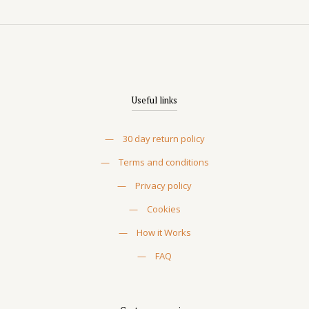
Useful links
—
30 day return policy
—
Terms and conditions
—
Privacy policy
—
Cookies
—
How it Works
—
FAQ