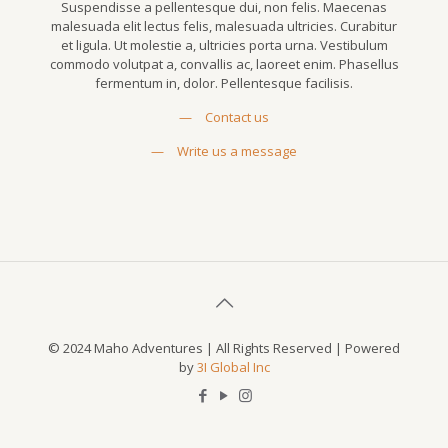
Suspendisse a pellentesque dui, non felis. Maecenas
malesuada elit lectus felis, malesuada ultricies. Curabitur
et ligula. Ut molestie a, ultricies porta urna. Vestibulum
commodo volutpat a, convallis ac, laoreet enim. Phasellus
fermentum in, dolor. Pellentesque facilisis.
—
Contact us
—
Write us a message
© 2024 Maho Adventures | All Rights Reserved | Powered
by
3I Global Inc