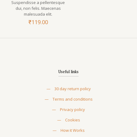
Suspendisse a pellentesque
dui, non felis. Maecenas
malesuada elit.
₹
119.00
Useful links
—
30 day return policy
—
Terms and conditions
—
Privacy policy
—
Cookies
—
How it Works