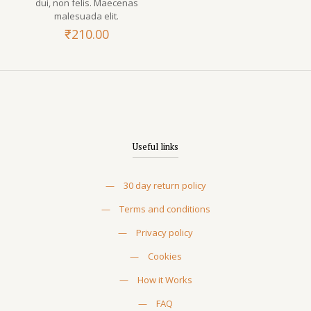
dui, non felis. Maecenas
malesuada elit.
₹
210.00
Useful links
—
30 day return policy
—
Terms and conditions
—
Privacy policy
—
Cookies
—
How it Works
—
FAQ